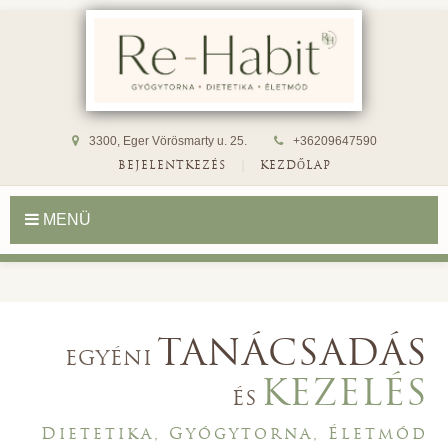
3300, Eger Vörösmarty u. 25.
+36209647590
|
BEJELENTKEZÉS
KEZDŐLAP
MENÜ
TANÁCSADÁS
EGYÉNI
KEZELÉS
ÉS
Dietetika, Gyógytorna, Életmód