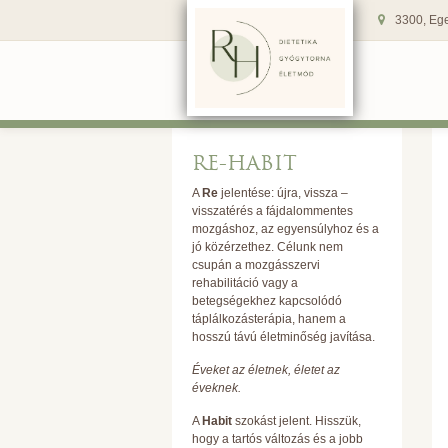
3300, Ege
RE-HABIT
A
Re
jelentése: újra, vissza –
visszatérés a fájdalommentes
mozgáshoz, az egyensúlyhoz és a
jó közérzethez. Célunk nem
csupán a mozgásszervi
rehabilitáció vagy a
betegségekhez kapcsolódó
táplálkozásterápia, hanem a
hosszú távú életminőség javítása.
Éveket az életnek, életet az
éveknek.
A
Habit
szokást jelent. Hisszük,
hogy a tartós változás és a jobb