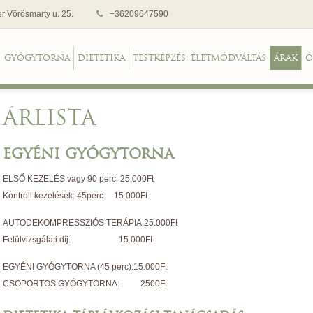
r Vörösmarty u. 25.
+36209647590
GYÓGYTORNA
DIETETIKA
TESTKÉPZÉS, ÉLETMÓDVÁLTÁS
ÁRAK
Ó
ÁRLISTA
EGYÉNI GYÓGYTORNA
ELSŐ KEZELÉS vagy 90 perc: 25.000Ft
Kontroll kezelések: 45perc: 15.000Ft
AUTODEKOMPRESSZIÓS TERÁPIA:25.000Ft
Felülvizsgálati díj: 15.000Ft
EGYÉNI GYÓGYTORNA (45 perc):15.000Ft
CSOPORTOS GYÓGYTORNA: 2500Ft