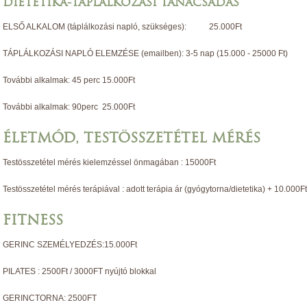
DIETETIKA-TÁPLÁLKOZÁSI TANÁCSADÁS
ELSŐ ALKALOM (táplálkozási napló, szükséges): 25.000Ft
TÁPLÁLKOZÁSI NAPLÓ ELEMZÉSE (emailben): 3-5 nap (15.000 - 25000 Ft)
További alkalmak: 45 perc 15.000Ft
További alkalmak: 90perc 25.000Ft
ÉLETMÓD, TESTÖSSZETÉTEL MÉRÉS
Testösszetétel mérés kielemzéssel önmagában : 15000Ft
Testösszetétel mérés terápiával : adott terápia ár (gyógytorna/dietetika) + 10.000F
FITNESS
GERINC SZEMÉLYEDZÉS:15.000Ft
PILATES : 2500Ft / 3000FT nyújtó blokkal
GERINCTORNA: 2500FT