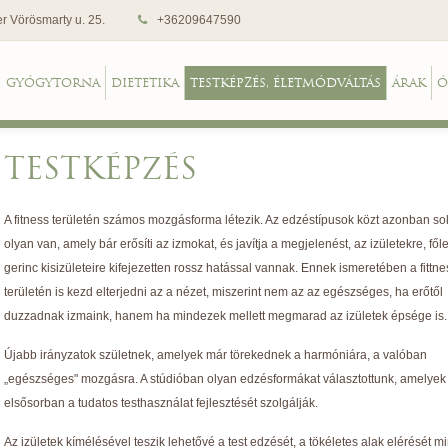
r Vörösmarty u. 25.
+36209647590
GYÓGYTORNA
DIETETIKA
TESTKÉPZÉS, ÉLETMÓDVÁLTÁS
ÁRAK
Ó
TESTKÉPZÉS
A fitness területén számos mozgásforma létezik. Az edzéstípusok közt azonban so
olyan van, amely bár erősíti az izmokat, és javítja a megjelenést, az izületekre, fől
gerinc kisizületeire kifejezetten rossz hatással vannak. Ennek ismeretében a fittne
területén is kezd elterjedni az a nézet, miszerint nem az az egészséges, ha erőtől
duzzadnak izmaink, hanem ha mindezek mellett megmarad az izületek épsége is.
Újabb irányzatok születnek, amelyek már törekednek a harmóniára, a valóban
„egészséges" mozgásra. A stúdióban olyan edzésformákat választottunk, amelyek
elsősorban a tudatos testhasználat fejlesztését szolgálják.
Az izületek kímélésével teszik lehetővé a test edzését, a tökéletes alak elérését 