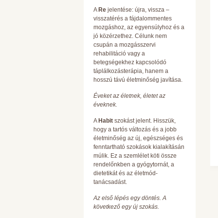
A
Re
jelentése: újra, vissza –
visszatérés a fájdalommentes
mozgáshoz, az egyensúlyhoz és a
jó közérzethez. Célunk nem
csupán a mozgásszervi
rehabilitáció vagy a
betegségekhez kapcsolódó
táplálkozásterápia, hanem a
hosszú távú életminőség javítása.
Éveket az életnek, életet az
éveknek.
A
Habit
szokást jelent. Hisszük,
hogy a tartós változás és a jobb
életminőség az új, egészséges és
fenntartható szokások kialakításán
múlik. Ez a szemlélet köti össze
rendelőnkben a gyógytornát, a
dietetikát és az életmód-
tanácsadást.
Az első lépés egy döntés. A
következő egy új szokás.