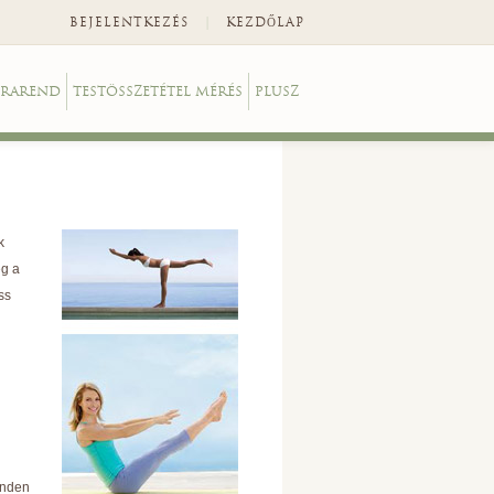
|
BEJELENTKEZÉS
KEZDŐLAP
RAREND
TESTÖSSZETÉTEL MÉRÉS
PLUSZ
k
eg a
ss
minden