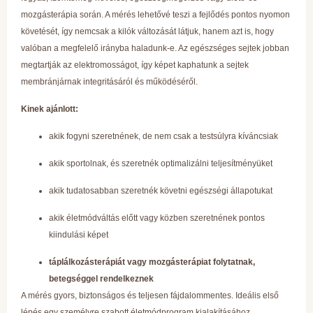
mozgásterápia során. A mérés lehetővé teszi a fejlődés pontos nyomon
követését, így nemcsak a kilók változását látjuk, hanem azt is, hogy
valóban a megfelelő irányba haladunk-e. Az egészséges sejtek jobban
megtartják az elektromosságot, így képet kaphatunk a sejtek
membránjárnak integritásáról és működéséről.
Kinek ajánlott:
akik fogyni szeretnének, de nem csak a testsúlyra kíváncsiak
akik sportolnak, és szeretnék optimalizálni teljesítményüket
akik tudatosabban szeretnék követni egészségi állapotukat
akik életmódváltás előtt vagy közben szeretnének pontos
kiindulási képet
táplálkozásterápiát vagy mozgásterápiat folytatnak,
betegséggel rendelkeznek
A mérés gyors, biztonságos és teljesen fájdalommentes. Ideális első
lépés egy személyre szabott életmódprogram kialakításához.