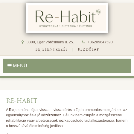
3300, Eger Vörösmarty u. 25.
+36209647590
|
BEJELENTKEZÉS
KEZDŐLAP
MENÜ
RE-HABIT
A
Re
jelentése: újra, vissza – visszatérés a fájdalommentes mozgáshoz, az
egyensúlyhoz és a jó közérzethez. Célunk nem csupán a mozgásszervi
rehabilitáció vagy a betegségekhez kapcsolódó táplálkozásterápia, hanem
a hosszú távú életminőség javítása.