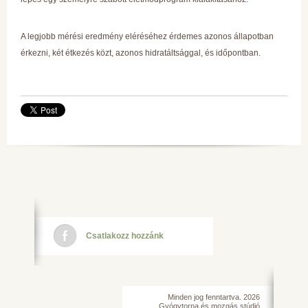
A legjobb mérési eredmény eléréséhez érdemes azonos állapotban
érkezni, két étkezés közt, azonos hidratáltsággal, és időpontban.
Csatlakozz hozzánk
Minden jog fenntartva. 2026
Gyógytorna és mozgás stúdió