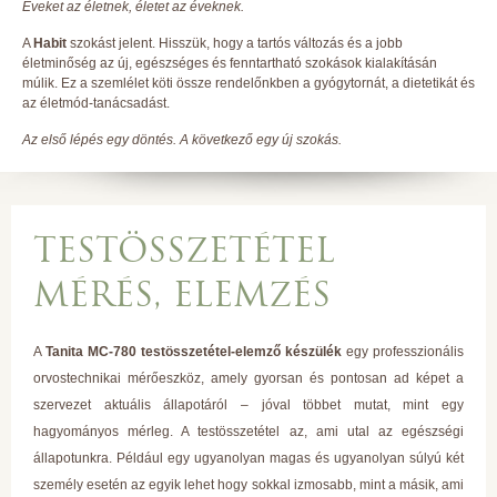
Éveket az életnek, életet az éveknek.
A
Habit
szokást jelent. Hisszük, hogy a tartós változás és a jobb
életminőség az új, egészséges és fenntartható szokások kialakításán
múlik. Ez a szemlélet köti össze rendelőnkben a gyógytornát, a dietetikát és
az életmód-tanácsadást.
Az első lépés egy döntés. A következő egy új szokás.
TESTÖSSZETÉTEL
MÉRÉS, ELEMZÉS
A
Tanita MC-780 testösszetétel-elemző készülék
egy professzionális
orvostechnikai mérőeszköz, amely gyorsan és pontosan ad képet a
szervezet aktuális állapotáról – jóval többet mutat, mint egy
hagyományos mérleg. A testösszetétel az, ami utal az egészségi
állapotunkra. Például egy ugyanolyan magas és ugyanolyan súlyú két
személy esetén az egyik lehet hogy sokkal izmosabb, mint a másik, ami