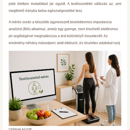
jobb élettani mutatókkal jár együtt. A testösszetétel változás az, ami
megfelelő írányba tartva egészségesebbé tesz.
A mérés során a készülék úgynevezett bioelektromos impedancia
analízist (BIA) alkalmaz, amely egy gyenge, nem érezhető elektromos
jel segítségével meghatározza a test különböző összetevőit. Az
eredmény néhány másodperc alatt elkészül, és részletes adatokat nyúj
t többek között: