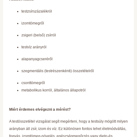
testzsírszázalékról
izomtömegről
zsigeri (belső) zsírról
testvíz arányról
alapanyagcseréről
szegmentális (testrészenkénti) összetételről
csonttömegről
metabolikus korról, általános állapotról
Miért érdemes elvégezni a mérést?
A testösszetétel vizsgálat segít megérteni, hogy a testsúly mögött milyen
arányban áll zsír, izom és víz. Ez különösen fontos lehet életmódváltás,
fogyás, izomtömeg-növelés, egészségmegőrzés vagy dieto-és